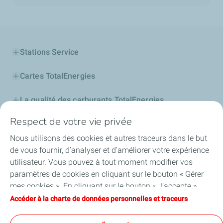
Stations Service
Cartes TotalEnergies
La qualité des carburants TotalEnergies
Respect de votre vie privée
Lubrifiants
Nous utilisons des cookies et autres traceurs dans le but
Gaz
de vous fournir, d’analyser et d’améliorer votre expérience
utilisateur. Vous pouvez à tout moment modifier vos
Professionnels
paramètres de cookies en cliquant sur le bouton « Gérer
mes cookies ». En cliquant sur le bouton « J’accepte »,
Football
vous acceptez le dépôt de l’ensemble des cookies. Dans le
Accéder à la charte de données personnelles et traceurs
cas où vous cliquez sur « Je refuse », seuls les cookies
Découvrez EXCELLIUM
techniques nécessaires au bon fonctionnement du site