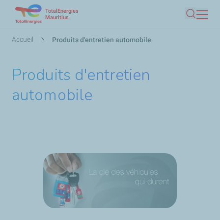
TotalEnergies
Aller
Mauritius
Recherc
au
contenu
Fil
Accueil
Produits d'entretien automobile
principal
d'Ariane
Produits d'entretien
automobile