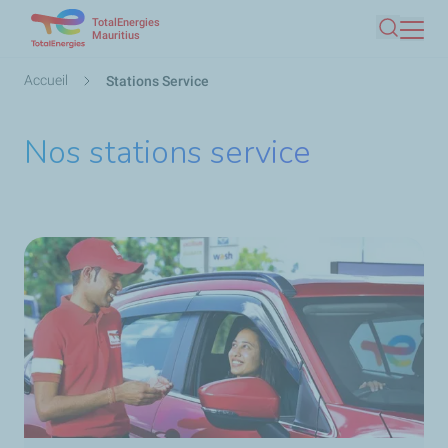
TotalEnergies
Aller
Mauritius
Recherc
au
contenu
Fil
Accueil
Stations Service
principal
d'Ariane
Nos stations service