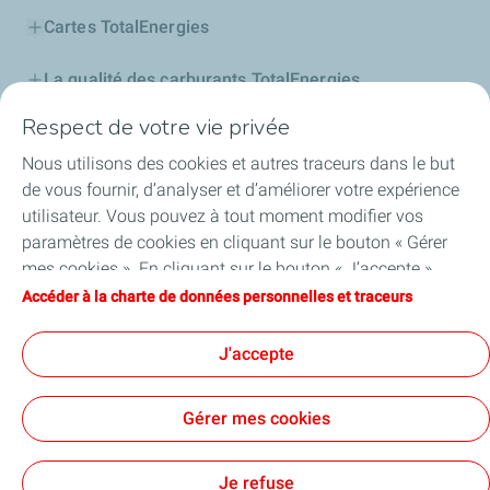
Cartes TotalEnergies
La qualité des carburants TotalEnergies
Respect de votre vie privée
Lubrifiants
Nous utilisons des cookies et autres traceurs dans le but
Gaz
de vous fournir, d’analyser et d’améliorer votre expérience
utilisateur. Vous pouvez à tout moment modifier vos
Professionnels
paramètres de cookies en cliquant sur le bouton « Gérer
mes cookies ». En cliquant sur le bouton « J’accepte »,
Football
vous acceptez le dépôt de l’ensemble des cookies. Dans le
Accéder à la charte de données personnelles et traceurs
cas où vous cliquez sur « Je refuse », seuls les cookies
Découvrez EXCELLIUM
techniques nécessaires au bon fonctionnement du site
J'accepte
seront utilisés. Pour plus d’informations, vous pouvez
consulter la page « Charte de données personnelles et
Gérer mes cookies
traceurs ».
Cookies et confidentialité
Mentions légales
Tous nos sites
Accessibilité: partiellement conforme
CGV
Cookies
Je refuse