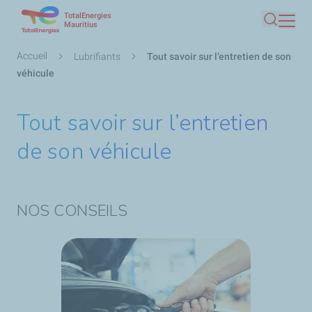
TotalEnergies
Aller
Mauritius
Recherc
au
contenu
Fil
Accueil
Lubrifiants
Tout savoir sur l’entretien de son
principal
d'Ariane
véhicule
Tout savoir sur l’entretien
de son véhicule
NOS CONSEILS