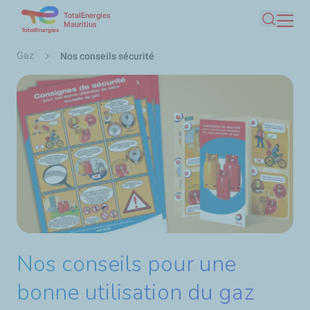
TotalEnergies
Aller
Mauritius
Recherc
au
contenu
Fil
Gaz
Nos conseils sécurité
principal
d'Ariane
Nos conseils pour une
bonne utilisation du gaz