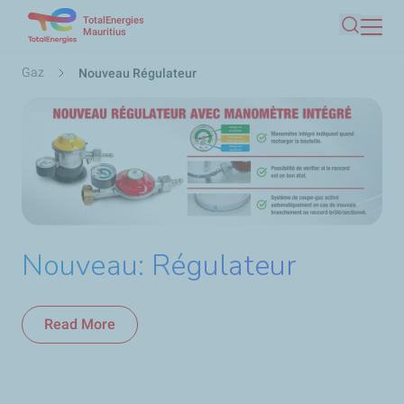
TotalEnergies
Aller
Mauritius
Recherc
au
contenu
Fil
Gaz
Nouveau Régulateur
principal
d'Ariane
Nouveau: Régulateur
Read More