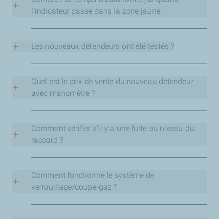
viennent avec un système de verrouillage pour mieux
positionnement de l’aiguille du manomètre peut varier
l’indicateur passe dans la zone jaune.
vous protéger en cas de problème avec votre raccord
dans la zone verte en fonction de diffèrent paramètres.
flexible.
Exemple, température et pression.
Le temps d’autonomie dépend de l’utilisation du gaz
ménager. Il peut varier entre une demi-heure à deux
Les nouveaux détendeurs ont été testés ?
A noter qu’il est conseiller de changer votre détendeur
heures.
tous les cinq ans.
Les nouveaux détendeurs rouge et jaune avec
manomètre respectent les normes européennes EN
Quel est le prix de vente du nouveau détendeur
1629, ont été testes par la SGS et certifiés par la
avec manomètre ?
Mauritius Standard Bureau (MSB).
Rs 1495 (VAT incluse)
Comment vérifier s’il y a une fuite au niveau du
raccord ?
Une simple vérification suffit tous les matins pour
confirmer que votre raccord est en bon état de
Comment fonctionne le système de
fonctionnement, c’est-à-dire, il n’y a pas de fuite.
verrouillage/coupe-gaz ?
Si votre raccord flexible est débranché par accident, ou
c’est sectionné, le système de verrouillage/ coupe-gaz