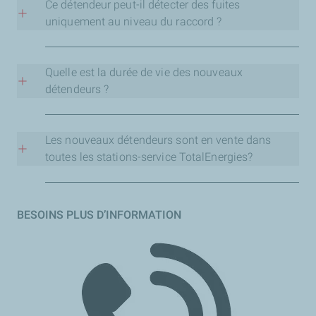
Ouvrez le robinet pour la bouteille rouge ou le clapet
Ce détendeur peut-il détecter des fuites
est activé automatiquement afin de vous protéger et
pour la bouteille jaune. L’indicateur dans le manomètre
uniquement au niveau du raccord ?
protéger votre famille. Il empêche ainsi le gaz restant
passe au vert. Laissez le gaz circuler dans le raccord.
dans la bouteille de s’échapper.
Oui. Le détendeur est conçu pour détecter toute fuite
Refermez le robinet ou le clapet. Le gaz est désormais
dans le raccord flexible qui connecte votre bouteille a
piégé entre le détendeur et l’appareil à gaz. Si l’indicateur
Quelle est la durée de vie des nouveaux
votre appareil de gaz.
reste immobile, il n’y a pas de fuite dans votre raccord. Si
détendeurs ?
l’indicateur descend, il y a une fuite dans votre raccord.
TotalEnergies Mauritius vous conseille de remplacer
Remplacez votre raccord flexible avant toute utilisation.
votre détendeur tous les cinq ans voir avant s’ils sont
Les nouveaux détendeurs sont en vente dans
endommagés ou montrent des signes d’usure
toutes les stations-service TotalEnergies?
prématurée.
Les nouveaux détendeurs avec manomètre de couleur
rouge et jaune sont disponibles dans toutes les stations-
BESOINS PLUS D’INFORMATION
service TotalEnergies, à l’exception de TotalEnergies
Abercrombie, TotalEnergies Belle Rose,
TotalEnergies North Exit, TotalEnergies Lescalier,
TotalEnergies Lalmatie, TotalEnergies Mon Choisy,
TotalEnergies Trou d’Eau Douce qui ne vendent pas des
bouteilles de gaz ménager.